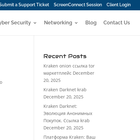
Submit a Support Ticket
ScreenConnect Session
Client Login
yber Security
Networking
Blog
Contact Us
Recent Posts
Kraken onion ссылка tor
маркетплейс
December
20, 2025
о
Kraken Darknet krab
December 20, 2025
Kraken Darknet:
Эволюция Анонимных
Покупок. Ссылка krab
December 20, 2025
Платформа Kraken: Ваш