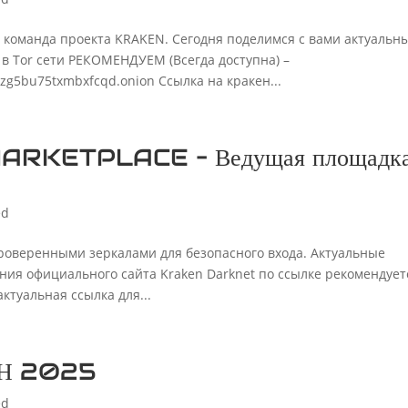
и команда проекта KRAKEN. Сегодня поделимся с вами актуальн
 в Tor сети РЕКОМЕНДУЕМ (Всегда доступна) –
g5bu75txmbxfcqd.onion Ссылка на кракен...
KETPLACE – Ведущая площадк
ed
роверенными зеркалами для безопасного входа. Актуальные
ения официального сайта Kraken Darknet по ссылке рекомендует
ктуальная ссылка для...
КЕН 2025
ed