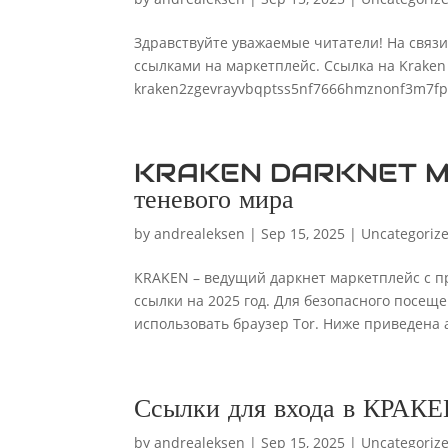
Здравствуйте уважаемые читатели! На связ
ссылками на маркетплейс. Ссылка на Kraken
kraken2zgevrayvbqptss5nf7666hmznonf3m7fpz
KRAKEN DARKNET MAR
теневого мира
by
andrealeksen
|
Sep 15, 2025
|
Uncategoriz
KRAKEN – ведущий даркнет маркетплейс с п
ссылки на 2025 год. Для безопасного посещ
использовать браузер Tor. Ниже приведена а
Ссылки для входа в КРА
by
andrealeksen
|
Sep 15, 2025
|
Uncategoriz