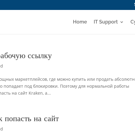
Home
IT Support
C
рабочую ссылку
ed
мощных маркетплейсов, где можно купить или продать абсолютн
асто попадает под блокировки. Поэтому для нормальной работы
сть на сайт Kraken, а...
к попасть на сайт
ed