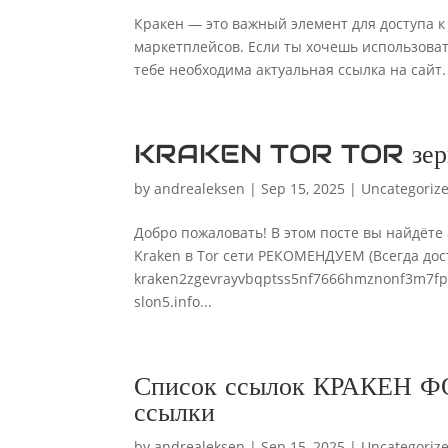
Кракен — это важный элемент для доступа 
маркетплейсов. Если ты хочешь использоват
тебе необходима актуальная ссылка на сайт. 
KRAKEN TOR TOR зеркал
by
andrealeksen
|
Sep 15, 2025
|
Uncategoriz
Добро пожаловать! В этом посте вы найдёте 
Kraken в Tor сети РЕКОМЕНДУЕМ (Всегда дос
kraken2zgevrayvbqptss5nf7666hmznonf3m7fp
slon5.info...
Список ссылок КРАКЕН Ф
ссылки
by
andrealeksen
|
Sep 15, 2025
|
Uncategoriz